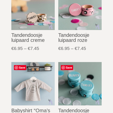
Tandendoosje
Tandendoosje
luipaard creme
luipaard roze
€
6.95
–
€
7.45
€
6.95
–
€
7.45
Save
Save
Babyshirt “Oma’s
Tandendoosje