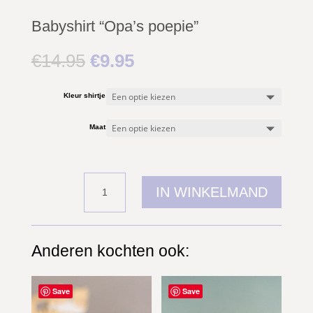
Babyshirt “Opa’s poepie”
Oorspronkelijke
Huidige
€
14.95
€
9.95
prijs
prijs
was:
is:
€14.95.
€9.95.
Kleur shirtje
Maat
Babyshirt
IN WINKELMAND
"Opa's
poepie"
aantal
Anderen kochten ook:
Gerelateerde producten
Save
Save