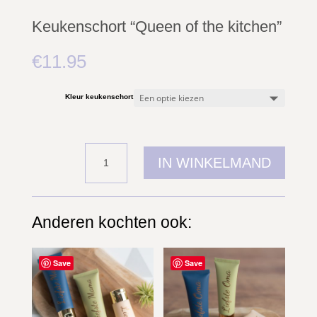
Keukenschort “Queen of the kitchen”
€
11.95
Kleur keukenschort
Keukenschort
IN WINKELMAND
"Queen
of
the
kitchen"
aantal
Anderen kochten ook:
Gerelateerde producten
Save
Save