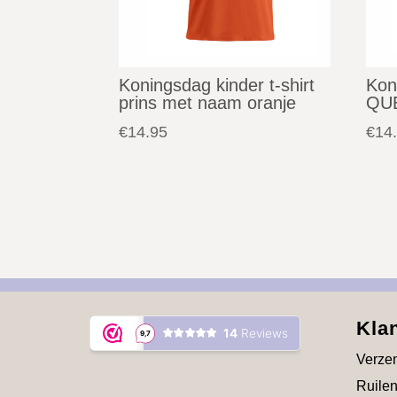
Koningsdag kinder t-shirt
Kon
prins met naam oranje
QU
€
14.95
€
14
Kla
Verzen
Ruilen