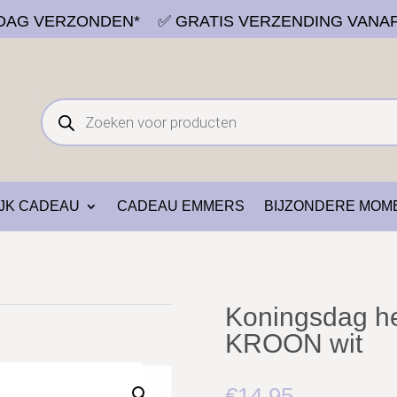
E DAG VERZONDEN*
✅ GRATIS VERZENDING VANA
Producten
zoeken
JK CADEAU
CADEAU EMMERS
BIJZONDERE MOM
Koningsdag he
KROON wit
€
14.95