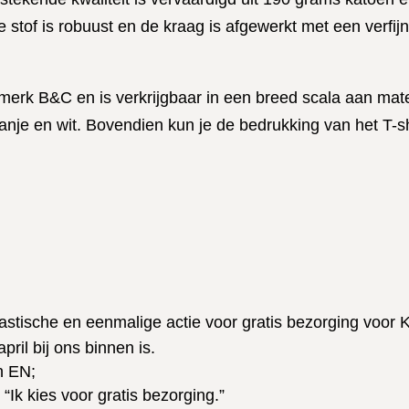
r
O
-
N
stof is robuust en de kraag is afgewerkt met een verfijn
t
N
s
K
P
w
h
R
R
i
i
merk B&C en is verkrijgbaar in een breed scala aan mat
O
I
t
r
anje en wit. Bovendien kun je de bedrukking van het T-shi
O
N
t
N
C
P
w
E
R
i
K
I
t
R
N
O
C
O
E
astische en eenmalige actie voor gratis bezorging voor
N
S
pril bij ons binnen is.
w
S
n EN;
i
: “Ik kies voor gratis bezorging.”
K