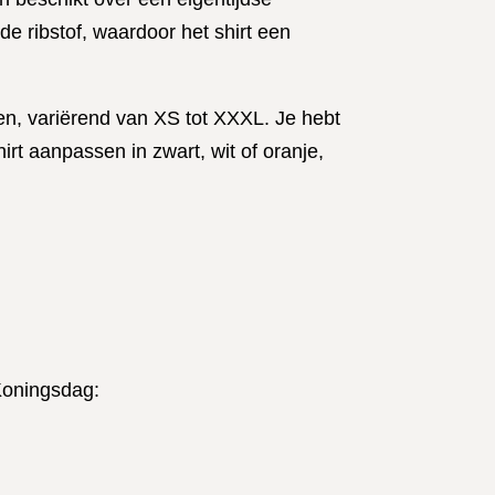
wit
de ribstof, waardoor het shirt een
aantal
en, variërend van XS tot XXXL. Je hebt
rt aanpassen in zwart, wit of oranje,
 Koningsdag: