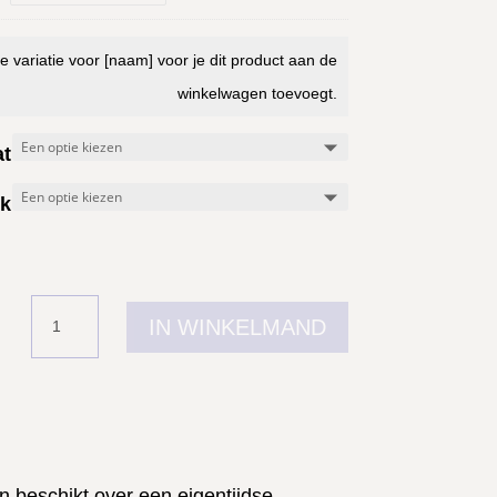
€14.95.
is:
e variatie voor [naam] voor je dit product aan de
€13.95.
winkelwagen toevoegt.
t
uk
Koningsdag
IN WINKELMAND
heren
t-
shirt
KING
KROON
en beschikt over een eigentijdse