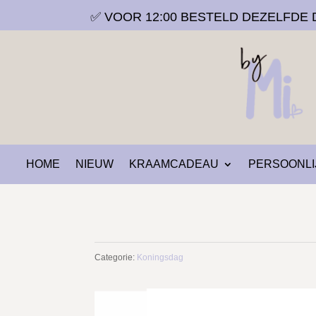
✅ VOOR 12:00 BESTELD DEZELFD
HOME
NIEUW
KRAAMCADEAU
PERSOONLI
Categorie:
Koningsdag