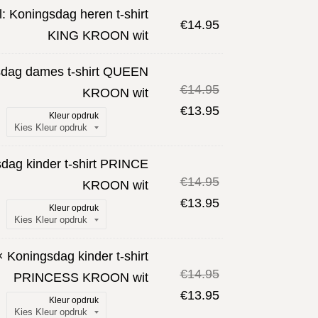
l:
Koningsdag heren t-shirt
€
14.95
KING KROON wit
dag dames t-shirt QUEEN
Oorspronkelijke
€
14.95
KROON wit
prijs
Huidige
€
13.95
Kleur opdruk
was:
prijs
€14.95.
is:
dag kinder t-shirt PRINCE
€13.95.
Oorspronkelijke
€
14.95
KROON wit
prijs
Huidige
€
13.95
Kleur opdruk
was:
prijs
€14.95.
is:
×
Koningsdag kinder t-shirt
€13.95.
Oorspronkelijke
€
14.95
PRINCESS KROON wit
prijs
Huidige
€
13.95
Kleur opdruk
was:
prijs