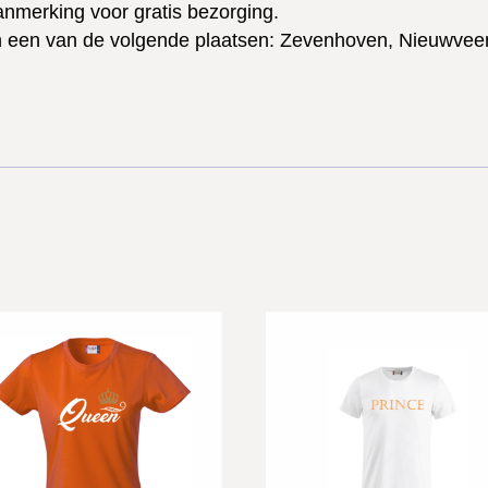
t
aanmerking voor gratis bezorging.
R
n een van de volgende plaatsen: Zevenhoven, Nieuwveen
O
O
N
w
i
t