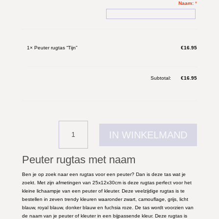
Naam:
*
1×
Peuter rugtas “Tijn”
€
16.95
Subtotal:
€
16.95
Peuter
IN WINKELMAND
rugtas
"Tijn"
aantal
Peuter rugtas met naam
Ben je op zoek naar een rugtas voor een peuter? Dan is deze tas wat je
zoekt. Met zijn afmetingen van 25x12x30cm is deze rugtas perfect voor het
kleine lichaampje van een peuter of kleuter. Deze veelzijdige rugtas is te
bestellen in zeven trendy kleuren waaronder zwart, camouflage, grijs, licht
blauw, royal blauw, donker blauw en fuchsia roze. De tas wordt voorzien van
de naam van je peuter of kleuter in een bijpassende kleur. Deze rugtas is