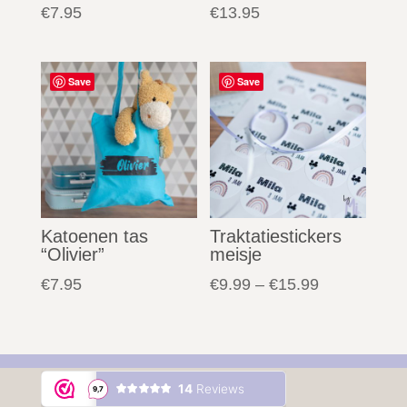
€
7.95
€
13.95
Save
Save
Katoenen tas
Traktatiestickers
“Olivier”
meisje
€
7.95
€
9.99
–
€
15.99