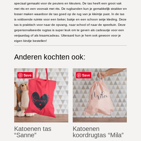
speciaal gemaakt voor de peuters en kleuters. De tas heeft een groot vak
met rits en een voorvak met rits. De rugbanden kun je gemakkelijk strakker en
losser maken waardoor de tas goed op de rug van je kleintje past. In de tas
is voldoende ruimte voor een beker, bakje en een schoon setje kleding. Deze
tas is praktisch voor naar de opvang, naar school of naar de speeltuin. Deze
gepersonaliseerde rugtas is super leuk om te geven als cadeautje voor een
verjaardag of als kraamcadeau. Uiteraard kun je hem ook gewoon voor je
eigen kindje bestellen!
Anderen kochten ook:
Gerelateerde producten
Save
Save
Katoenen tas
Katoenen
“Sanne”
koordrugtas “Mila”