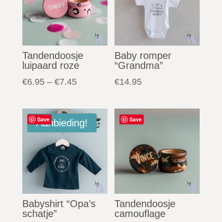
Tandendoosje
Baby romper
luipaard roze
“Grandma”
€
6.95
–
€
7.45
€
14.95
Save
Save
Aanbieding!
Babyshirt “Opa’s
Tandendoosje
schatje”
camouflage