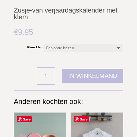
Zusje-van verjaardagskalender met
klem
€
9.95
Kleur klem
Zusje-
IN WINKELMAND
van
verjaardagskalender
met
klem
aantal
Anderen kochten ook:
Gerelateerde producten
Save
Save