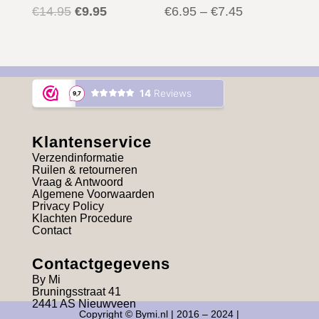
Oorspronkelijke
Huidige
€
14.95
€
9.95
€
6.95
–
€
7.45
prijs
prijs
was:
is:
€14.95.
€9.95.
Klantenservice
Verzendinformatie
Ruilen & retourneren
Vraag & Antwoord
Algemene Voorwaarden
Privacy Policy
Klachten Procedure
Contact
Contactgegevens
By Mi
Bruningsstraat 41
2441 AS Nieuwveen
Copyright © Bymi.nl | 2016 – 2024 |