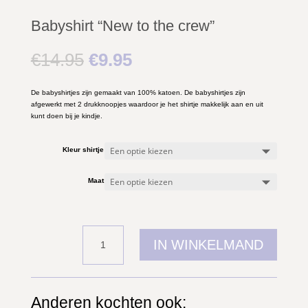
Babyshirt “New to the crew”
Oorspronkelijke
Huidige
€
14.95
€
9.95
prijs
prijs
was:
is:
€14.95.
€9.95.
De babyshirtjes zijn gemaakt van 100% katoen. De babyshirtjes zijn
afgewerkt met 2 drukknoopjes waardoor je het shirtje makkelijk aan en uit
kunt doen bij je kindje.
Kleur shirtje
Maat
Babyshirt
IN WINKELMAND
"New
to
the
crew"
aantal
Anderen kochten ook: