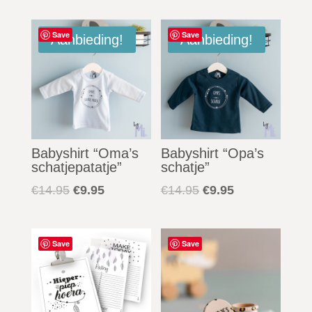
Gerelateerde producten
Save
Save
Aanbieding!
Aanbieding!
Babyshirt “Oma’s
Babyshirt “Opa’s
schatjepatatje”
schatje”
Oorspronkelijke
Huidige
Oorspronkelijke
Huidige
€
14.95
€
9.95
€
14.95
€
9.95
prijs
prijs
prijs
prijs
was:
is:
was:
is:
€14.95.
€9.95.
€14.95.
€9.95.
Save
Save