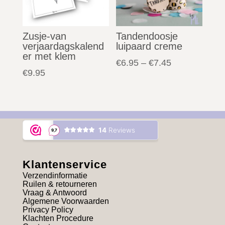
Zusje-van
Tandendoosje
verjaardagskalend
luipaard creme
er met klem
€
6.95
–
€
7.45
€
9.95
Klantenservice
Verzendinformatie
Ruilen & retourneren
Vraag & Antwoord
Algemene Voorwaarden
Privacy Policy
Klachten Procedure