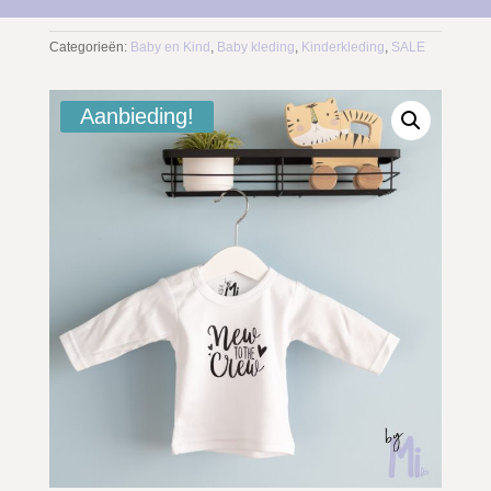
Categorieën:
Baby en Kind
,
Baby kleding
,
Kinderkleding
,
SALE
Aanbieding!