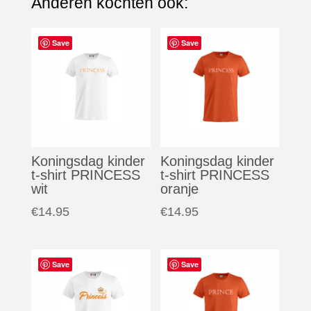
Anderen kochten ook:
Gerelateerde producten
Save
Save
Koningsdag kinder
Koningsdag kinder
t-shirt PRINCESS
t-shirt PRINCESS
wit
oranje
€
14.95
€
14.95
Save
Save