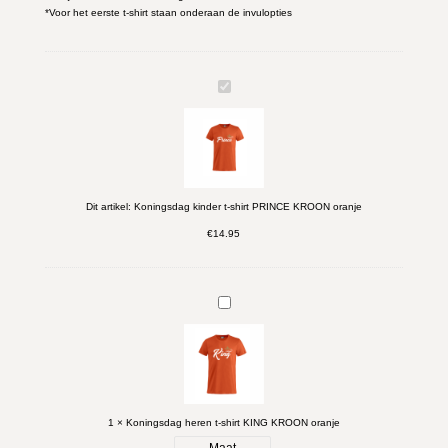
*Voor het eerste t-shirt staan onderaan de invulopties
K
o
n
i
n
g
s
d
Dit artikel:
Koningsdag kinder t-shirt PRINCE KROON oranje
a
€
14.95
g
k
i
n
K
d
o
e
n
r
i
t
n
-
g
s
s
h
d
1
×
Koningsdag heren t-shirt KING KROON oranje
i
a
r