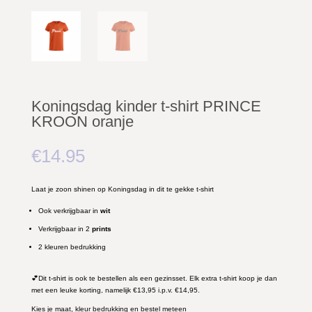
Koningsdag kinder t-shirt PRINCE
KROON oranje
€
14.95
Laat je zoon shinen op Koningsdag in dit te gekke t-shirt
Ook verkrijgbaar in
wit
Verkrijgbaar in 2
prints
2 kleuren bedrukking
💕Dit t-shirt is ook te bestellen als een gezinsset. Elk extra t-shirt koop je dan
met een leuke korting, namelijk €13,95 i.p.v. €14,95.
Kies je maat, kleur bedrukking en bestel meteen