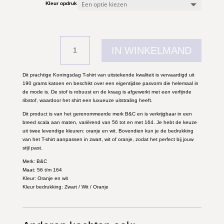
Kleur opdruk
I
N
C
E
Koningsdag
S
IN WINKELMAND
kinder
S
t-
K
shirt
R
PRINCE
Dit prachtige Koningsdag T-shirt van uitstekende kwaliteit is vervaardigd uit
O
KROON
190 grams katoen en beschikt over een eigentijdse pasvorm die helemaal in
O
oranje
de mode is. De stof is robuust en de kraag is afgewerkt met een verfijnde
N
aantal
ribstof, waardoor het shirt een luxueuze uitstraling heeft.
o
r
Dit product is van het gerenommeerde merk B&C en is verkrijgbaar in een
a
breed scala aan maten, variërend van 56 tot en met 164. Je hebt de keuze
n
uit twee levendige kleuren: oranje en wit. Bovendien kun je de bedrukking
j
van het T-shirt aanpassen in zwart, wit of oranje, zodat het perfect bij jouw
e
stijl past.
Merk: B&C
Maat: 56 t/m 164
Kleur: Oranje en wit
Kleur bedrukking: Zwart / Wit / Oranje