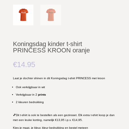
Koningsdag kinder t-shirt
PRINCESS KROON oranje
€
14.95
Laat je dochter shinen in dit Koningsdag t-shirt PRINCESS met kroon
Ook verkrijgbaar in
wit
Verkrijgbaar in 2
prints
2 kleuren bedrukking
💕Dit t-shirt is ook te bestellen als een gezinsset. Elk extra t-shirt koop je dan
met een leuke korting, namelijk €13,95 i.p.v. €14,95.
Kies je maat, je kleur, kleur bedrukking en bestel meteen