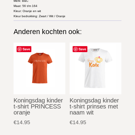
Merk: B&C
Maat: 56 t/m 164
Kleur: Oranje en wit
Kleur bedrukking: Zwart / Wit / Oranje
Anderen kochten ook:
Gerelateerde producten
Save
Save
Koningsdag kinder
Koningsdag kinder
t-shirt PRINCESS
t-shirt prinses met
oranje
naam wit
€
14.95
€
14.95