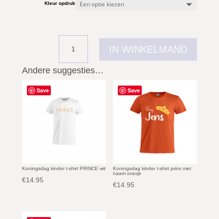
Kleur opdruk
I
N
C
E
Koningsdag
K
IN WINKELMAND
kinder
R
t-
O
shirt
O
Andere suggesties…
PRINCESS
N
KROON
o
oranje
Save
Save
r
aantal
a
n
j
e
Koningsdag kinder t-shirt PRINCE wit
Koningsdag kinder t-shirt prins met
naam oranje
€
14.95
€
14.95