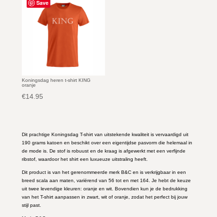
Save
Koningsdag heren t-shirt KING
oranje
€
14.95
Dit prachtige Koningsdag T-shirt van uitstekende kwaliteit is vervaardigd uit
190 grams katoen en beschikt over een eigentijdse pasvorm die helemaal in
de mode is. De stof is robuust en de kraag is afgewerkt met een verfijnde
ribstof, waardoor het shirt een luxueuze uitstraling heeft.
Dit product is van het gerenommeerde merk B&C en is verkrijgbaar in een
breed scala aan maten, variërend van 56 tot en met 164. Je hebt de keuze
uit twee levendige kleuren: oranje en wit. Bovendien kun je de bedrukking
van het T-shirt aanpassen in zwart, wit of oranje, zodat het perfect bij jouw
stijl past.